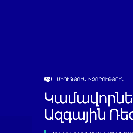
ՄԻՈՒԹՅՈՒՆ Ի ԶՈՐՈՒԹՅՈՒՆ
Կամավորնե
Ազգային Ռե