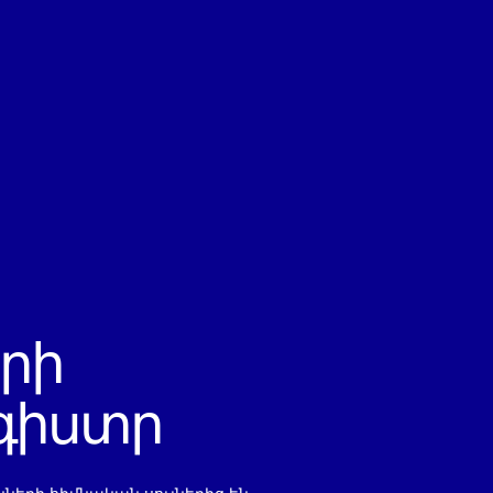
րի
գիստր