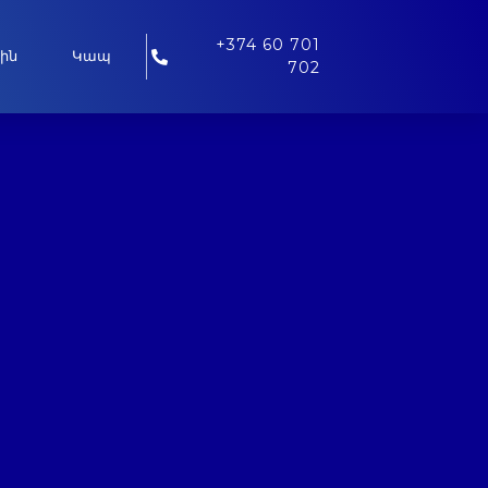
+374 60 701
ին
Կապ
702