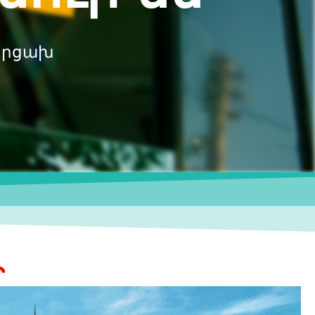
Արցախ
ը