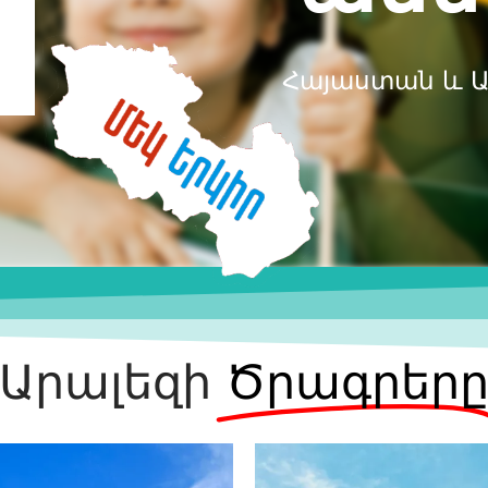
Հայաստան և 
Արալեզի
Ծրագրեր