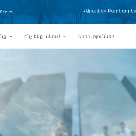
«Արալեզ» Բարեգործ
Scouts
ենք
Ինչ ենք անում
Նորություններ
Զ