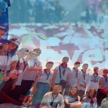
Ս
կ
ա
ո
ւ
Խ
ո
ւ
մ
բ
Ծանոթանալ ծրագրին