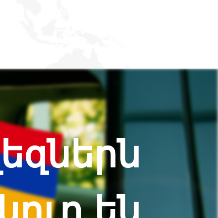
եզներն
նուր են