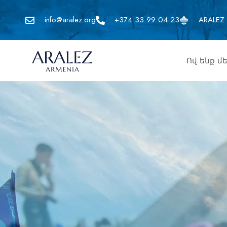
info@aralez.org
+374 33 99 04 23
ARALEZ 
Ով ենք մ
Ա
Ր
Ա
Լ
Ե