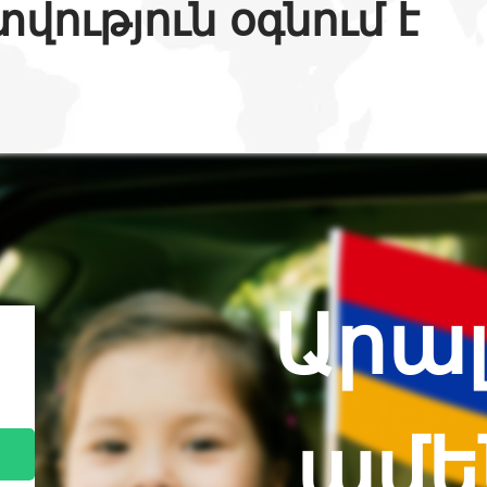
վություն օգնում է
Becomes a
Արալ
ամե