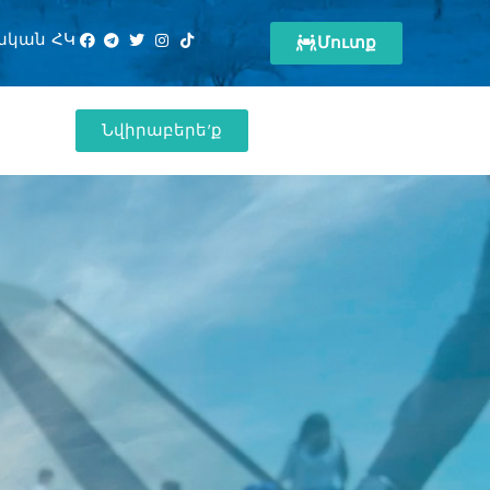
ական ՀԿ
Մուտք
Նվիրաբերե'ք