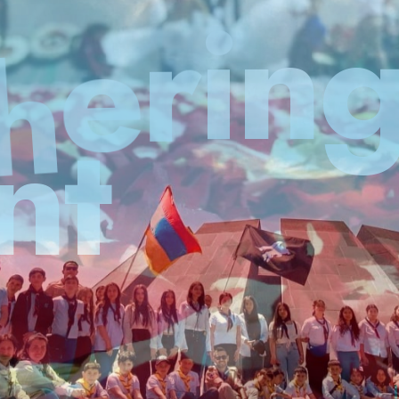
տ
ա
կ
ա
ն