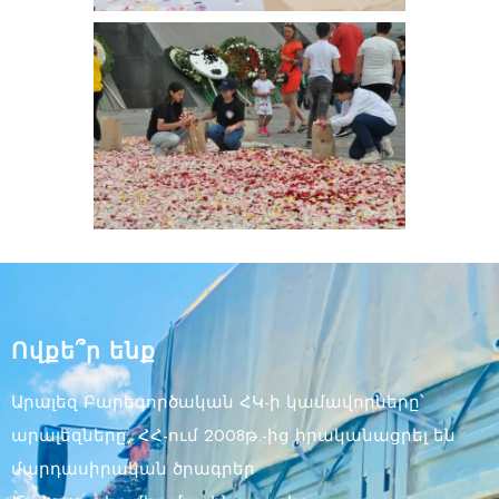
Ովքե՞ր ենք
Արալեզ Բարեգործական ՀԿ-ի կամավորները՝
արալեզները, ՀՀ-ում 2008թ.-ից իրականացրել են
մարդասիրական ծրագրեր