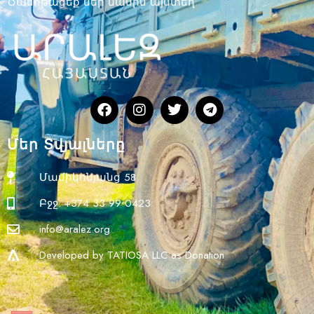
Ծանոթացեք մեր մասին այստեղ
Մեր Տվյալները
Մամիկոնյանց 58
Բջջ. +374 33 99 0423
info@aralez.org
Developed by TATIOSA LLC as Donation