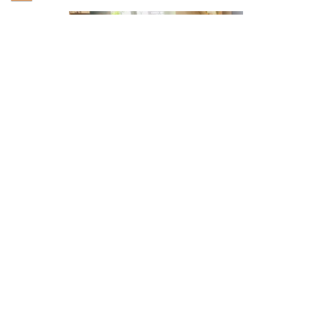
Առաջնորդության
դասընթաց Սպիտակում
29 Մայիսի, 2022
Մեկնաբանություններ չկան
Առաջնորդության սեմինար
Սպիատակում, ուր
մասնակիցները ստացան
համապատասխան գիտելիք։
Read More »