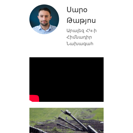
Սարօ
Թաթյոս
Արալեզ ՀԿ-ի
Հիմնադիր
Նախագահ