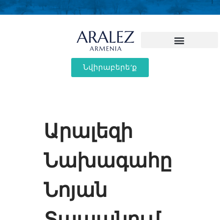
Նվիրաբերե'ք
Արալեզի
Նախագահը
Նոյան
Տապանում