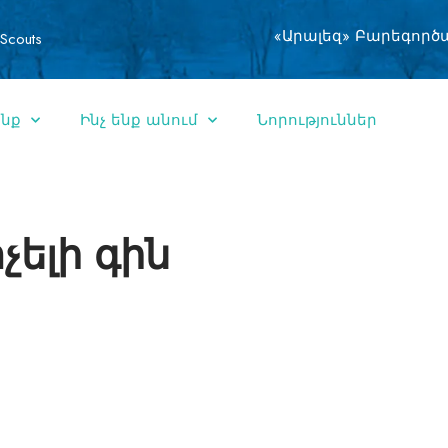
«Արալեզ» Բարեգործ
Scouts
ենք
Ինչ ենք անում
Նորություններ
տչելի գին