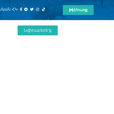
ական ՀԿ
Մուտք
Նվիրաբերե'ք
ALL
ԼԵԶՈՒՆԵՐ
ՀԱՄԱԿԱՐԳՉԱՅԻՆ