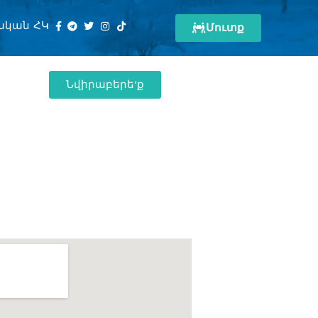
ական ՀԿ
Մուտք
Նվիրաբերե'ք