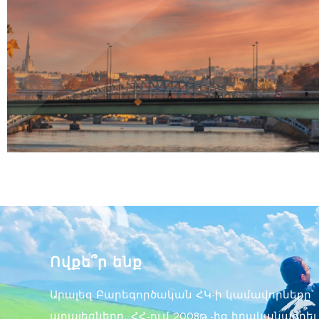
Ովքե՞ր ենք
Արալեզ Բարեգործական ՀԿ-ի կամավորները՝
արալեզները, ՀՀ-ում 2008թ.-ից իրականացրել