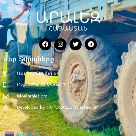
Մեր Տվյալները
Մամիկոնյանց 58
Բջջ. +374 33 99 0423
info@aralez.org
Developed by TATIOSA LLC as Donation
Armenian
▼