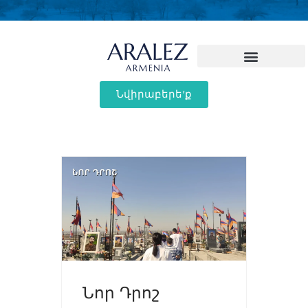
Նվիրաբերե'ք
Նոր Դրոշ