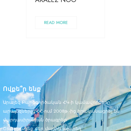
READ MORE
Ովքե՞ր ենք
Արալեզ Բարեգործական ՀԿ-ի կամավորները՝
արալեզները, ՀՀ-ում 2008թ.-ից իրականացրել են
մարդասիրական ծրագրեր
Ծանոթացեք մեր մասին այստեղ