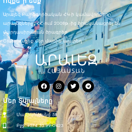
Ովքե՞ր ենք
Արալեզ Բարեգործական ՀԿ-ի կամավորները՝
արալեզները, ՀՀ-ում 2008թ.-ից իրականացրել են
մարդասիրական ծրագրեր
Ծանոթացեք մեր մասին այստեղ
Մեր Տվյալները
Մամիկոնյանց 58
Բջջ. +374 33 99 0423