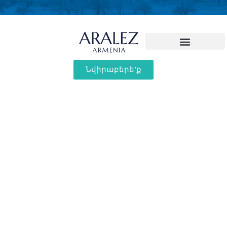
Նվիրաբերե'ք