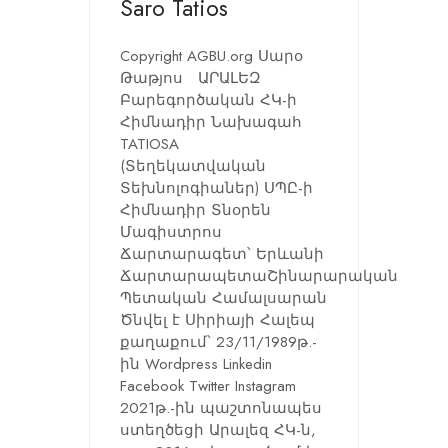
Saro Tatios
Copyright AGBU.org Սարօ
Թաթյոս ԱՐԱԼԵԶ
Բարեգործական ՀԿ-ի
Հիմնադիր Նախագահ
TATIOSA
(Տեղեկատվական
Տեխնոլոգիաներ) ՍՊԸ-ի
Հիմնադիր Տնօրեն
Մագիստրոս
Ճարտարագետ՝ Երևանի
ՃարտարապետաՇինարարական
Պետական Համալսարան
Ծնվել է Սիրիայի Հալեպ
քաղաքում՝ 23/11/1989թ.-
ին Wordpress Linkedin
Facebook Twitter Instagram
2021թ.-ին պաշտոնապես
ստեղծեցի Արալեզ ՀԿ-ն,