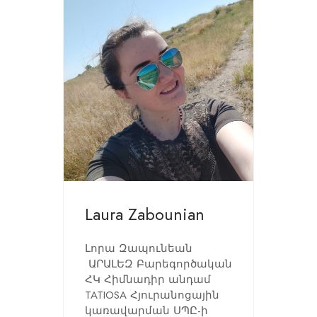
Laura Zabounian
Լորա Զապունեան
ԱՐԱԼԵԶ Բարեգործական
ՀԿ Հիմնադիր անդամ
TATIOSA Հյուրանոցային
կառավարման ՍՊԸ-ի