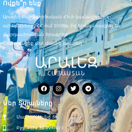
Ովքե՞ր ենք
Արալեզ Բարեգործական ՀԿ-ի կամավորները՝
արալեզները, ՀՀ-ում 2008թ.-ից իրականացրել են
մարդասիրական ծրագրեր
Ծանոթացեք մեր մասին այստեղ
Մեր Տվյալները
Մամիկոնյանց 58
Բջջ. +374 33 99 0423