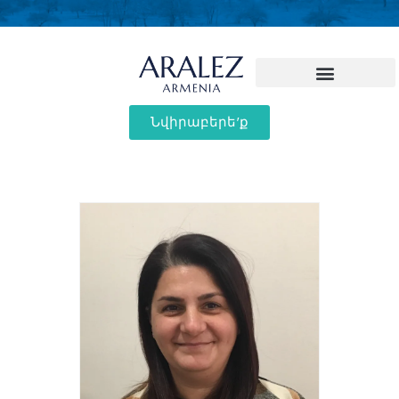
Նվիրաբերե'ք