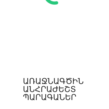
ԱՌԱՋՆԱԳԾԻՆ
ԱՆՀՐԱԺԵՇՏ
ՊԱՐԱԳԱՆԵՐ