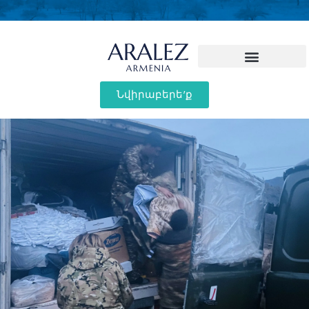
Նվիրաբերե'ք