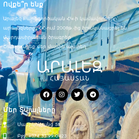
Ովքե՞ր ենք
Արալեզ Բարեգործական ՀԿ-ի կամավորները՝
արալեզները, ՀՀ-ում 2008թ.-ից իրականացրել են
մարդասիրական ծրագրեր
Ծանոթացեք մեր մասին այստեղ
Մեր Տվյալները
Մամիկոնյանց 58
Բջջ. +374 33 99 0423