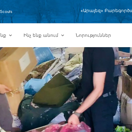
«Արալեզ» Բարեգործ
Scouts
ենք
Ինչ ենք անում
Նորություններ