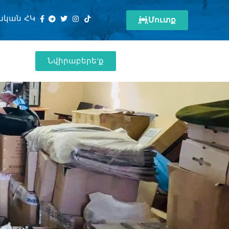
ական ՀԿ
Մուտք
Նվիրաբերե'ք