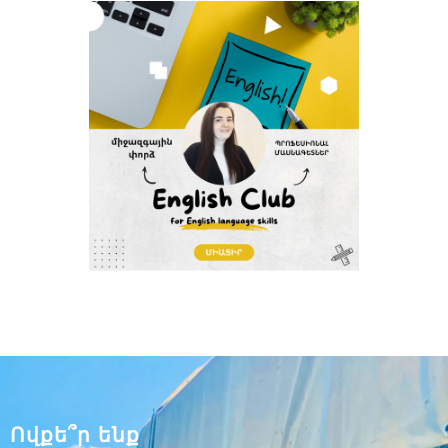
Ովքե՞ր ենք