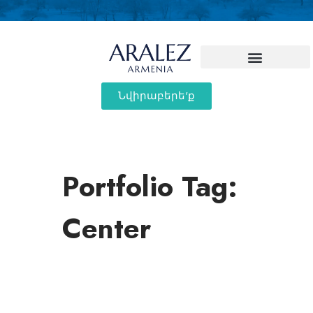
Նվիրաբերե'ք
Portfolio Tag:
Center
ALL
ԼԵԶՈՒՆԵՐ