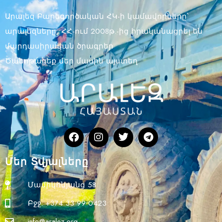
Արալեզ Բարեգործական ՀԿ-ի կամավորները՝
արալեզները, ՀՀ-ում 2008թ.-ից իրականացրել են
մարդասիրական ծրագրեր
Ծանոթացեք մեր մասին այստեղ
Մեր Տվյալները
Մամիկոնյանց 58
Բջջ. +374 33 99 0423
info@aralez.org