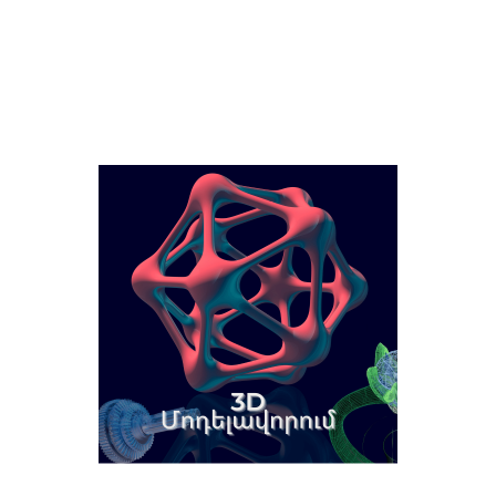
ՀԱՄԱԿԱՐԳՉԱՅԻՆ
Ո.Մ.Ա.