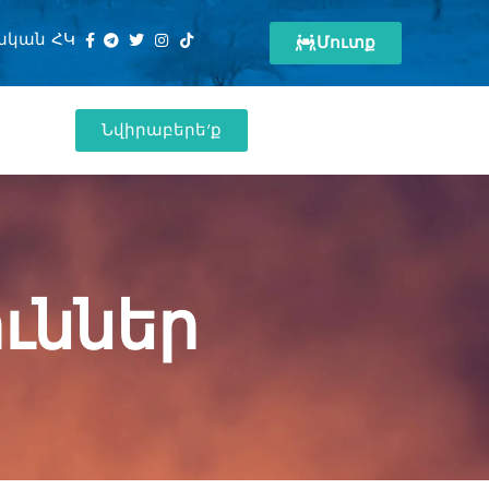
ական ՀԿ
Մուտք
Նվիրաբերե'ք
ւններ