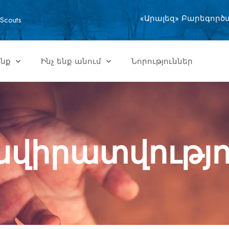
«Արալեզ» Բարեգործ
Scouts
ենք
Ինչ ենք անում
Նորություններ
վիրատվությո