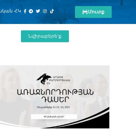
ական ՀԿ
Մուտք
Նվիրաբերե'ք