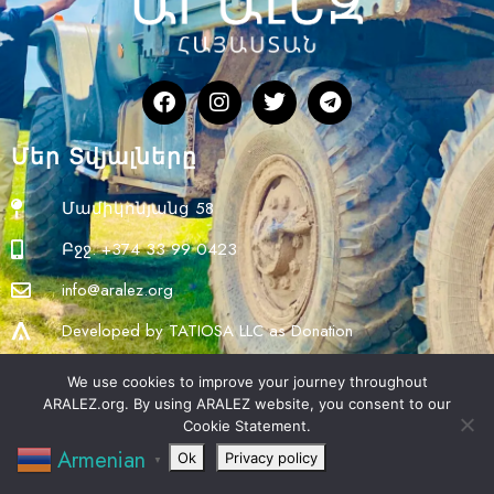
Մեր Տվյալները
Մամիկոնյանց 58
Բջջ. +374 33 99 0423
info@aralez.org
Developed by TATIOSA LLC as Donation
We use cookies to improve your journey throughout
ARALEZ.org. By using ARALEZ website, you consent to our
Cookie Statement.
Armenian
Ok
Privacy policy
▼