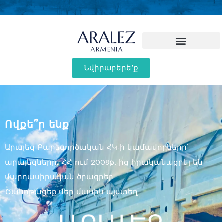
Նվիրաբերե'ք
Ովքե՞ր ենք
Արալեզ Բարեգործական ՀԿ-ի կամավորները՝
արալեզները, ՀՀ-ում 2008թ.-ից իրականացրել են
մարդասիրական ծրագրեր
Ծանոթացեք մեր մասին այստեղ