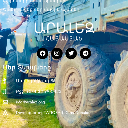
մարդասիրական ծրագրեր
Ծանոթացեք մեր մասին այստեղ
Մեր Տվյալները
Մամիկոնյանց 58
Բջջ. +374 33 99 0423
info@aralez.org
Developed by TATIOSA LLC as Donation