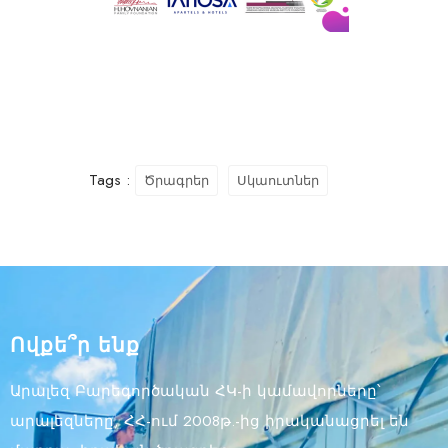
Tags :
Ծրագրեր
Սկաուտներ
Ովքե՞ր ենք
Արալեզ Բարեգործական ՀԿ-ի կամավորները՝
արալեզները, ՀՀ-ում 2008թ.-ից իրականացրել են